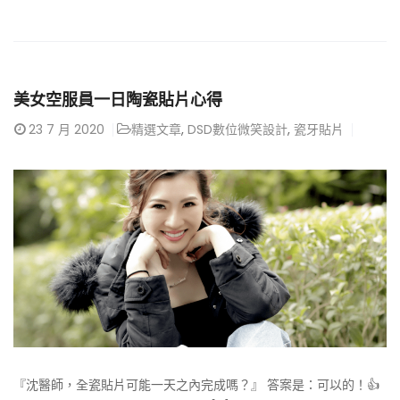
美女空服員一日陶瓷貼片心得
23
7 月 2020
精選文章
,
DSD數位微笑設計
,
瓷牙貼片
『沈醫師，全瓷貼片可能一天之內完成嗎？』 答案是：可以的！👍