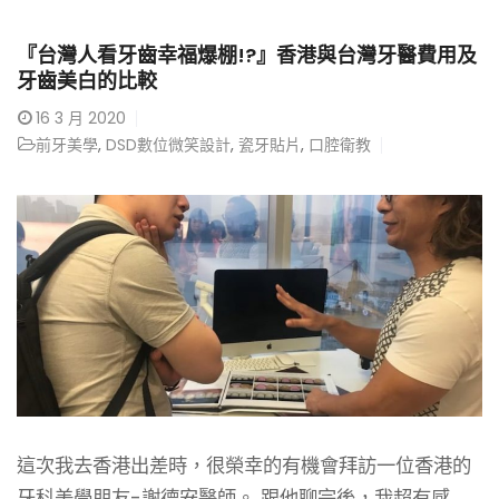
『台灣人看牙齒幸福爆棚!?』香港與台灣牙醫費用及
牙齒美白的比較
16
3 月 2020
前牙美學
,
DSD數位微笑設計
,
瓷牙貼片
,
口腔衛教
這次我去香港出差時，很榮幸的有機會拜訪一位香港的
牙科美學朋友-謝德安醫師。 跟他聊完後，我超有感