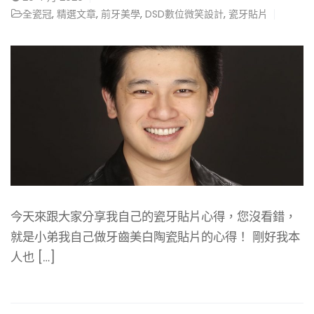
全瓷冠
,
精選文章
,
前牙美學
,
DSD數位微笑設計
,
瓷牙貼片
今天來跟大家分享我自己的瓷牙貼片心得，您沒看錯，
就是小弟我自己做牙齒美白陶瓷貼片的心得！ 剛好我本
人也 […]