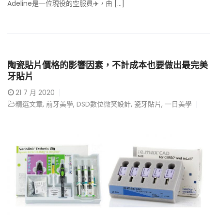
Adeline是一位現役的空服員✈️，由 [...]
陶瓷貼片價格的影響因素，不計成本也要做出最完美
牙貼片
21
7 月 2020
精選文章
,
前牙美學
,
DSD數位微笑設計
,
瓷牙貼片
,
一日美學