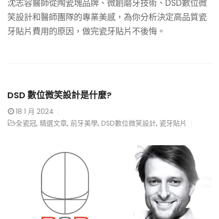
沈志容醫師從陶瓷塊品牌、微創磨牙技術、DSD數位微
笑設計和醫師團隊的專業美感，為你分析決定高品質瓷
牙貼片費用的原因，做完瓷牙貼片不後悔。
DSD 數位微笑設計是什麼?
18
1 月 2024
全瓷冠
,
精選文章
,
前牙美學
,
DSD數位微笑設計
,
瓷牙貼片