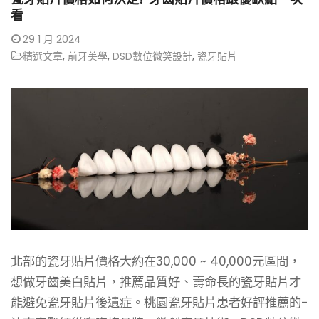
看
29
1 月 2024
精選文章
,
前牙美學
,
DSD數位微笑設計
,
瓷牙貼片
北部的瓷牙貼片價格大約在30,000 ~ 40,000元區間，
想做牙齒美白貼片，推薦品質好、壽命長的瓷牙貼片才
能避免瓷牙貼片後遺症。桃園瓷牙貼片患者好評推薦的-