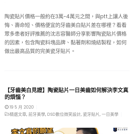
陶瓷貼片價格一般約在3萬~4萬元之間，與ptt上讓人後
悔、壽命短、價格便宜的牙齒美白貼片差在哪裡？看看
眾多患者好評推薦的沈志容醫師分享影響陶瓷貼片價格
的因素，包含陶瓷料塊品牌、黏著劑和燒結製程，如何
做出最高品質的完美瓷牙貼片。
【牙齒美白見證】陶瓷貼片一日美齒如何解決李文真
的煩惱？
19
5 月 2020
精選文章
,
前牙美學
,
DSD數位微笑設計
,
瓷牙貼片
,
一日美學