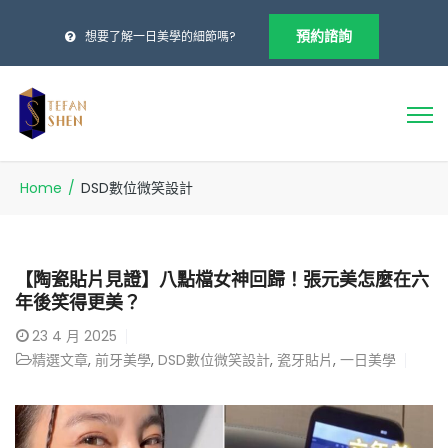
預約諮詢
想要了解一日美學的細節嗎?
Home
/
DSD數位微笑設計
【陶瓷貼片見證】八點檔女神回歸！張元美怎麼在六
年後笑得更美？
23
4 月 2025
精選文章
,
前牙美學
,
DSD數位微笑設計
,
瓷牙貼片
,
一日美學