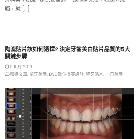
觸，就 […]
陶瓷貼片該如何選擇? 決定牙齒美白貼片品質的5大
關鍵步驟
11
11 月 2019
精選文章
,
前牙美學
,
DSD數位微笑設計
,
瓷牙貼片
,
一日美學