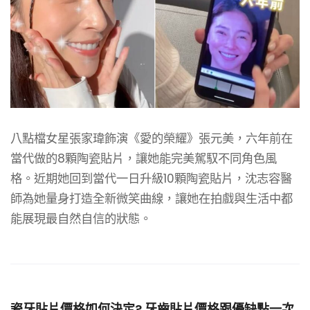
八點檔女星張家瑋飾演《愛的榮耀》張元美，六年前在
當代做的8顆陶瓷貼片，讓她能完美駕馭不同角色風
格。近期她回到當代一日升級10顆陶瓷貼片，沈志容醫
師為她量身打造全新微笑曲線，讓她在拍戲與生活中都
能展現最自然自信的狀態。
瓷牙貼片價格如何決定? 牙齒貼片價格跟優缺點一次