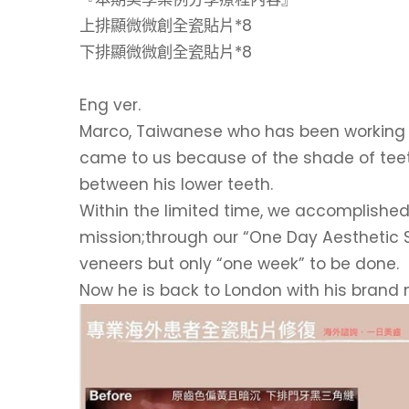
上排顯微微創全瓷貼片*8
下排顯微微創全瓷貼片*8
⠀⠀⠀⠀⠀⠀⠀⠀
Eng ver.
Marco, Taiwanese who has been working i
came to us because of the shade of teet
between his lower teeth.
Within the limited time, we accomplished 
mission;through our “One Day Aesthetic Sol
veneers but only “one week” to be done.
Now he is back to London with his brand