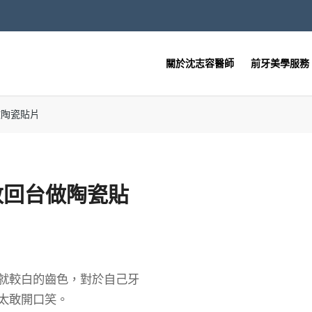
關於沈志容醫師
前牙美學服務
做陶瓷貼片
敦回台做陶瓷貼
就較白的齒色，對於自己牙
太敢開口笑。