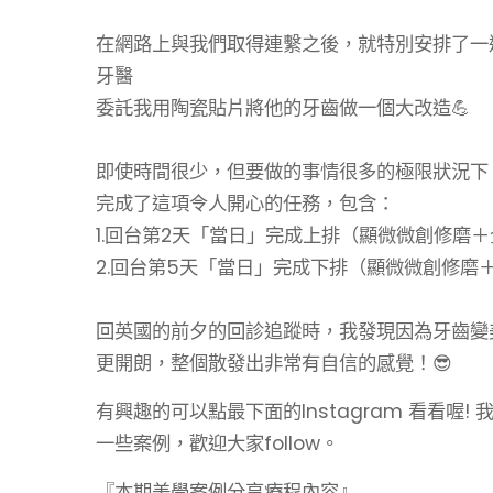
⠀⠀⠀⠀⠀⠀⠀⠀
在網路上與我們取得連繫之後，就特別安排了一
牙醫
委託我用陶瓷貼片將他的牙齒做一個大改造💪
⠀⠀⠀⠀⠀⠀⠀⠀
即使時間很少，但要做的事情很多的極限狀況下
完成了這項令人開心的任務，包含：
1.回台第2天「當日」完成上排（顯微微創修磨
2.回台第5天「當日」完成下排（顯微微創修磨
⠀⠀⠀⠀⠀⠀⠀⠀
回英國的前夕的回診追蹤時，我發現因為牙齒變
更開朗，整個散發出非常有自信的感覺！😎
有興趣的可以點最下面的Instagram 看看喔! 我
一些案例，歡迎大家follow。
『本期美學案例分享療程內容』