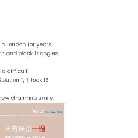
n London for years,
h and black triangles
a difficult
ution “, it took 16
 new charming smile!