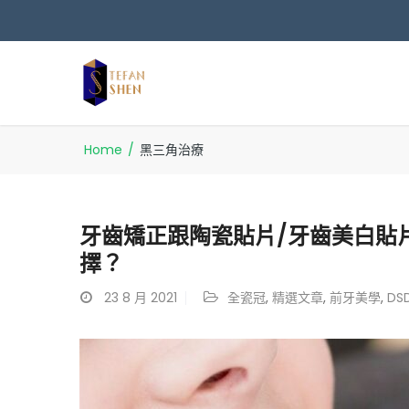
Home
/
黑三角治療
牙齒矯正跟陶瓷貼片/牙齒美白貼
擇？
23
8 月 2021
全瓷冠
,
精選文章
,
前牙美學
,
D