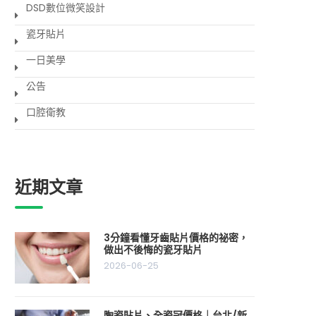
DSD數位微笑設計
瓷牙貼片
一日美學
公告
口腔衛教
近期文章
3分鐘看懂牙齒貼片價格的祕密，
做出不後悔的瓷牙貼片
2026-06-25
陶瓷貼片、全瓷冠價格｜台北/新