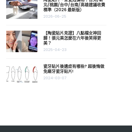
北/桃園/台中/台南/高雄建議收費
標準（2026 最新版）
2026-06-25
【陶瓷貼片見證】八點檔女神回
歸！張元美怎麼在六年後笑得更
美？
2025-04-23
瓷牙貼片後遺症有哪些? 超後悔做
免磨牙瓷牙貼片!
2024-03-07