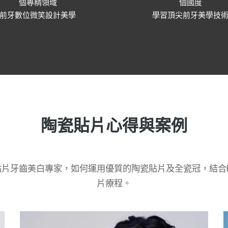
個專精領域
個國度
前牙數位微笑設計美學
學習頂尖前牙美學技
陶瓷貼片心得與案例
片牙齒美白專家，如何運用優質的陶瓷貼片及全瓷冠，結合
片療程。