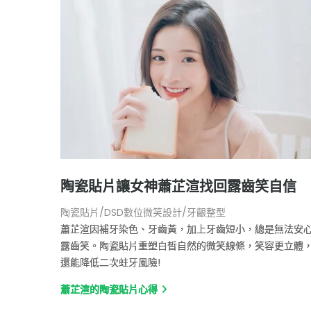
陶瓷貼片讓女神蕭芷渲找回露齒笑自信
陶瓷貼片/DSD數位微笑設計/牙齦整型
蕭芷渲因補牙染色、牙齒黃，加上牙齒短小，總是無法安
露齒笑。陶瓷貼片重塑白皙自然的微笑線條，笑容更立體
還能降低二次蛀牙風險!
蕭芷渲的陶瓷貼片心得