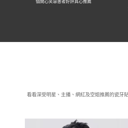
個開心笑容患者好評真心推薦
看看深受明星、主播、網紅及空姐推薦的瓷牙貼