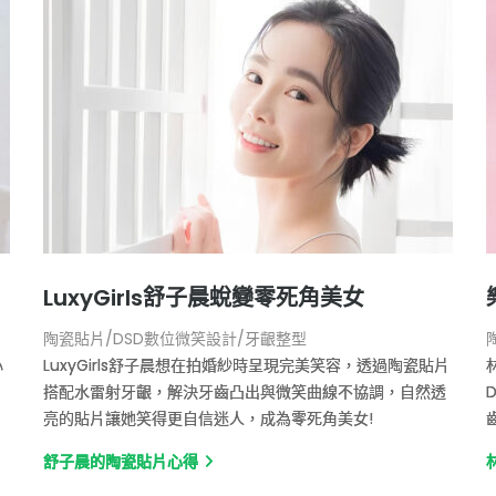
LuxyGirls舒子晨蛻變零死角美女
陶瓷貼片/DSD數位微笑設計/牙齦整型
心
LuxyGirls舒子晨想在拍婚紗時呈現完美笑容，透過陶瓷貼片
，
搭配水雷射牙齦，解決牙齒凸出與微笑曲線不協調，自然透
亮的貼片讓她笑得更自信迷人，成為零死角美女!
舒子晨的陶瓷貼片心得