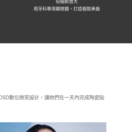
倍細節放大
術
用牙科專用顯微鏡，打造極致美齒
DSD數位微笑設計，讓她們在一天內完成陶瓷貼