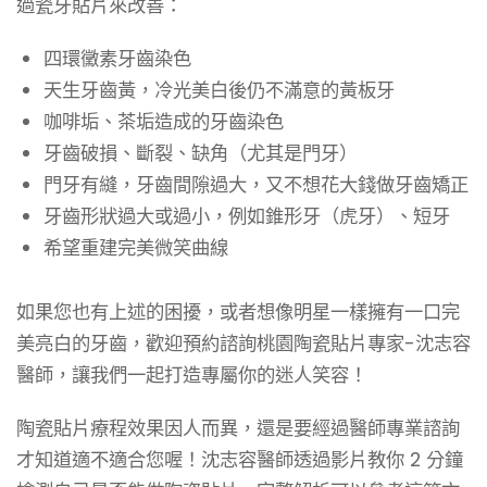
過瓷牙貼片來改善：
四環黴素牙齒染色
天生牙齒黃，冷光美白後仍不滿意的黃板牙
咖啡垢、茶垢造成的牙齒染色
牙齒破損、斷裂、缺角（尤其是門牙）
門牙有縫，牙齒間隙過大，又不想花大錢做牙齒矯正
牙齒形狀過大或過小，例如錐形牙（虎牙）、短牙
希望重建完美微笑曲線
如果您也有上述的困擾，或者想像明星一樣擁有一口完
美亮白的牙齒，歡迎預約諮詢桃園陶瓷貼片專家-沈志容
醫師，讓我們一起打造專屬你的迷人笑容！
陶瓷貼片療程效果因人而異，還是要經過醫師專業諮詢
才知道適不適合您喔！沈志容醫師透過影片教你 2 分鐘