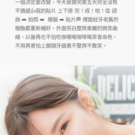
一個決定要改變，今天是做完第五天完全沒有
不適感👍我的貼片 上下排 完！成！啦！從 諮
詢 ➡️ 拍照 ➡️ 模擬 ➡️ 貼片🏁 裡面蛀牙老舊的
樹酯都重新補好，外面亮白整齊美麗的微笑曲
線，以後再也不怕吃咖喱喝咖啡喝茶會染色，
不用再害怕上鏡頭牙齒黃不整齊不敢笑。