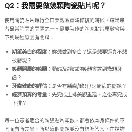
Q2：我需要做幾顆陶瓷貼片呢？
使用陶瓷貼片進行全口美觀區重建修復的時候，這是患
者最常詢問的問題之一。需要製作的陶瓷貼片顆數會與
下列幾種原因有關聯：
期望美白的程度
：妳想做到多白？還是想要逼真不想
被發現？
笑顏開展的範圍
：動態及靜態的笑顏會露到幾顆牙
齒？
牙齒健康的評估
：是否有齲齒/缺牙/牙周病的問題？
經濟預算的考量
：先完成上排美觀重建，之後再完成
下排？
每一位患者適合的陶瓷貼片顆數，都會依本身條件的不
同而有所差異，所以這個問題並沒有標準答案，在諮詢