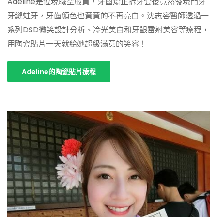
Adeline是位現職空服員，牙齒矯正拆牙套後竟然發現門牙
牙縫蛀牙，牙齒顏色也黃黃的不再亮白。沈志容醫師透過一
系列DSD微笑設計分析、冷光美白和牙齦雷射美容等療程，
用陶瓷貼片一天就給她超級滿意的笑容！
Adeline的陶瓷貼片療程