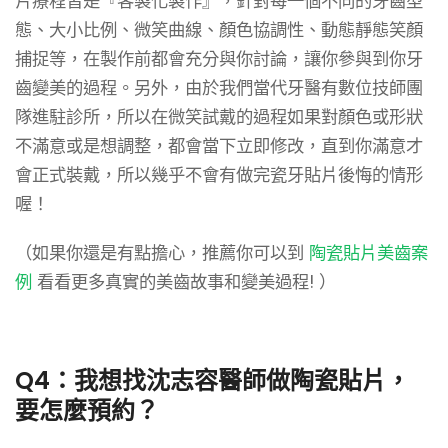
片療程皆是『客製化製作』，針對每一個不同的牙齒型
態、大小比例、微笑曲線、顏色協調性、動態靜態笑顏
捕捉等，在製作前都會充分與你討論，讓你參與到你牙
齒變美的過程。另外，由於我們當代牙醫有數位技師團
隊進駐診所，所以在微笑試戴的過程如果對顏色或形狀
不滿意或是想調整，都會當下立即修改，直到你滿意才
會正式裝戴，所以幾乎不會有做完瓷牙貼片後悔的情形
喔！
（如果你還是有點擔心，推薦你可以到
陶瓷貼片美齒案
例
看看更多真實的美齒故事和變美過程! ）
Q4：我想找沈志容醫師做陶瓷貼片，
要怎麼預約？