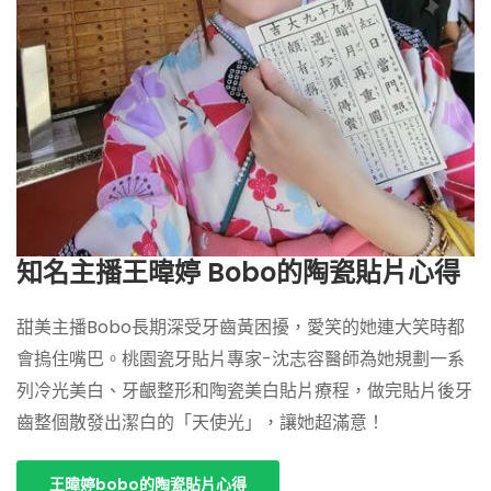
知名主播王暐婷 Bobo的陶瓷貼片心得
甜美主播Bobo長期深受牙齒黃困擾，愛笑的她連大笑時都
會摀住嘴巴。桃園瓷牙貼片專家-沈志容醫師為她規劃一系
列冷光美白、牙齦整形和陶瓷美白貼片療程，做完貼片後牙
齒整個散發出潔白的「天使光」，讓她超滿意！
王暐婷bobo的陶瓷貼片心得