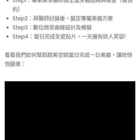
Step1：專業美學醫師做全面牙齒諮詢與檢查（需預
約）
Step2：與醫師討論後，擬定專屬美齒方案
Step3：數位微笑曲線設計及模擬
Step4：當日完成全瓷貼片，一天擁有迷人笑容!
看看我們如何幫助甜美空姐當日完成一日美齒，讓她悄
悄變美：