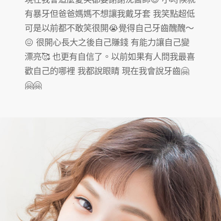
有暴牙但爸爸媽媽不想讓我戴牙套 我笑點超低
可是以前都不敢笑很開😭覺得自己牙齒醜醜～
😖 很開心長大之後自己賺錢 有能力讓自己變
漂亮🥰 也更有自信了。以前如果有人問我最喜
歡自己的哪裡 我都說眼睛 現在我會說牙齒🤗
🤗🤗