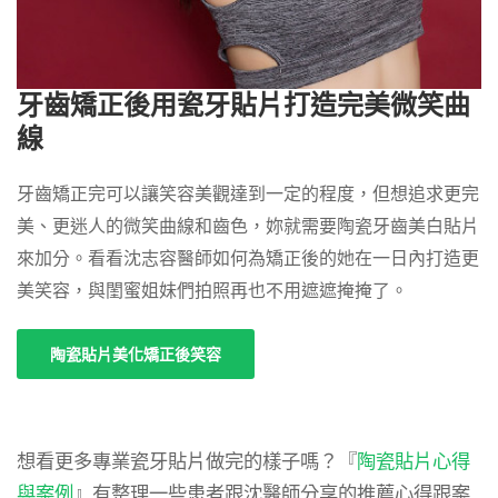
牙齒矯正後用瓷牙貼片打造完美微笑曲
線
牙齒矯正完可以讓笑容美觀達到一定的程度，但想追求更完
美、更迷人的微笑曲線和齒色，妳就需要陶瓷牙齒美白貼片
來加分。看看沈志容醫師如何為矯正後的她在一日內打造更
美笑容，與閨蜜姐妹們拍照再也不用遮遮掩掩了。
陶瓷貼片美化矯正後笑容
想看更多專業瓷牙貼片做完的樣子嗎？『
陶瓷貼片心得
與案例
』有整理一些患者跟沈醫師分享的推薦心得跟案