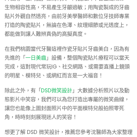
生物相容性高，不易產生牙齦過敏；用陶瓷製成的牙齒
貼片外觀自然透亮，由前牙美學醫師和數位牙技師專業
打造的陶瓷貼片，無論在色澤、紋理細節或光透度上，
都能做到讓人難辨真偽的高擬真度。
在我們桃園當代牙醫這裡作瓷牙貼片牙齒美白，因為有
先進的「
一日美齒
」設備，整個陶瓷貼片療程可以當天
完成，這對現代常玩IG、社交網路、或需要直播上鏡頭
的明星、模特兒、或網紅而言是一大福音！
除此之外，有「
DSD微笑設計
」大數據分析照片以及動
態影片中笑容，我們可以為您打造出專屬的微笑曲線，
讓您也能像上圖封面照片中的平面模特兒般拍照零死
角，時時刻刻展現迷人的笑容！
想更了解 DSD 微笑設計，推薦您參考沈醫師為大家整理