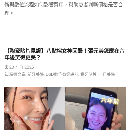
術與數位流程如何影響費用，幫助患者判斷價格是否合
理。
【陶瓷貼片見證】八點檔女神回歸！張元美怎麼在六
年後笑得更美？
23
4 月 2025
精選文章
,
前牙美學
,
DSD數位微笑設計
,
瓷牙貼片
,
一日美學