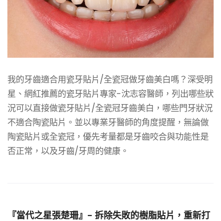
我的牙齒適合用瓷牙貼片/全瓷冠做牙齒美白嗎？深受明
星、網紅推薦的瓷牙貼片專家-沈志容醫師，列出哪些狀
況可以直接做瓷牙貼片/全瓷冠牙齒美白，哪些門牙狀況
不適合陶瓷貼片。並以專業牙醫師的角度提醒，無論做
陶瓷貼片或全瓷冠，優先考量都是牙齒咬合與功能性是
否正常，以及牙齒/牙周的健康。
『當代之星張楚珊』- 拆除失敗的樹脂貼片，重新打