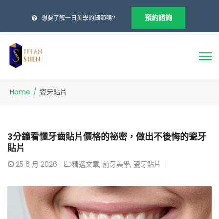
預約諮詢
想要了解一日美學的細節嗎?
Home
/
瓷牙貼片
3分鐘看懂牙齒貼片價格的祕密，做出不後悔的瓷牙
貼片
25
6 月 2026
精選文章
,
前牙美學
,
瓷牙貼片