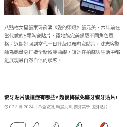
八點檔女星張家瑋飾演《愛的榮耀》張元美，六年前在
當代做的8顆陶瓷貼片，讓她能完美駕馭不同角色風
格。近期她回到當代一日升級10顆陶瓷貼片，沈志容醫
師為她量身打造全新微笑曲線，讓她在拍戲與生活中都
能展現最自然自信的狀態。
瓷牙貼片後遺症有哪些? 超後悔做免磨牙瓷牙貼片!
07
3 月 2024
全瓷冠
,
精選文章
,
前牙美學
,
瓷牙貼片