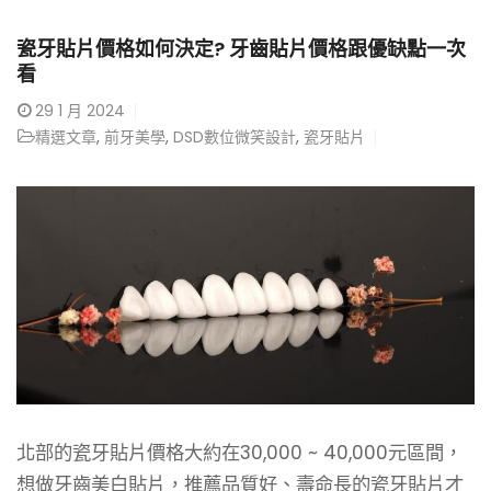
瓷牙貼片價格如何決定? 牙齒貼片價格跟優缺點一次
看
29
1 月 2024
精選文章
,
前牙美學
,
DSD數位微笑設計
,
瓷牙貼片
北部的瓷牙貼片價格大約在30,000 ~ 40,000元區間，
想做牙齒美白貼片，推薦品質好、壽命長的瓷牙貼片才