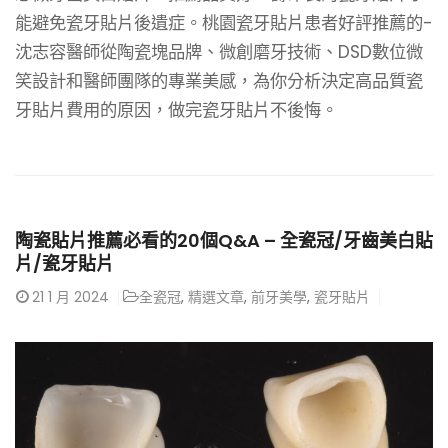
能避免瓷牙貼片後遺症。桃園瓷牙貼片患者好評推薦的-
沈志容醫師從陶瓷塊品牌、微創磨牙技術、DSD數位微
笑設計和醫師團隊的專業美感，為你分析決定高品質瓷
牙貼片費用的原因，做完瓷牙貼片不後悔。
陶瓷貼片推薦必看的20個Q&A – 全瓷冠/牙齒美白貼
片/瓷牙貼片
21
1 月 2024
全瓷冠
,
精選文章
,
前牙美學
,
瓷牙貼片