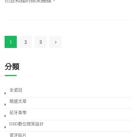
然且和諧的微笑曲線。
1
2
3
分類
全瓷冠
精選文章
前牙美學
DSD數位微笑設計
瓷牙貼片