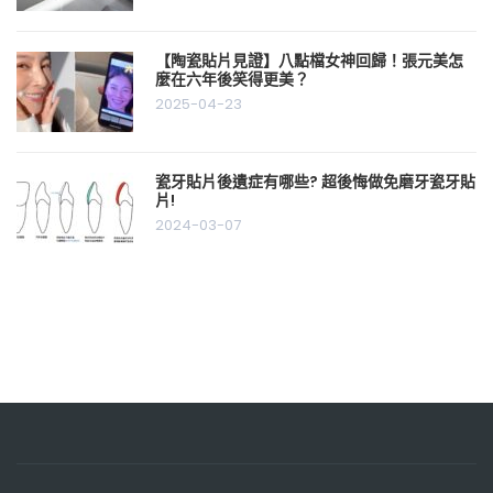
【陶瓷貼片見證】八點檔女神回歸！張元美怎
麼在六年後笑得更美？
2025-04-23
瓷牙貼片後遺症有哪些? 超後悔做免磨牙瓷牙貼
片!
2024-03-07