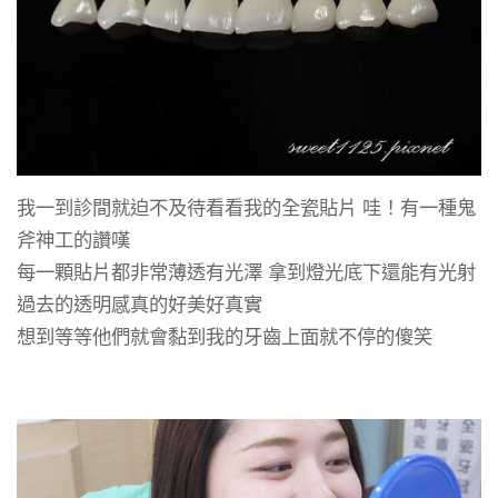
我一到診間就迫不及待看看我的全瓷貼片 哇！有一種鬼
斧神工的讚嘆
每一顆貼片都非常薄透有光澤 拿到燈光底下還能有光射
過去的透明感真的好美好真實
想到等等他們就會黏到我的牙齒上面就不停的傻笑