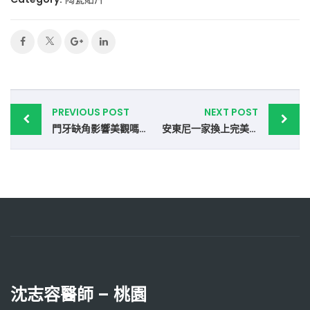
Post
PREVIOUS POST
NEXT POST
navigation
門牙缺角影響美觀嗎？推薦用陶瓷貼片修復
安東尼一家換上完美的瓷牙貼片「貝齒」
沈志容醫師 – 桃園