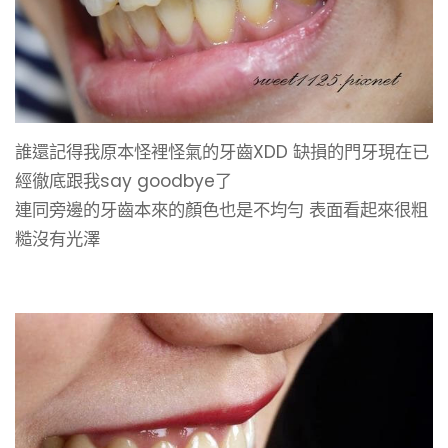
誰還記得我原本怪裡怪氣的牙齒XDD 缺損的門牙現在已
經徹底跟我say goodbye了
連同旁邊的牙齒本來的顏色也是不均勻 表面看起來很粗
糙沒有光澤