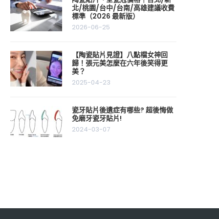
北/桃園/台中/台南/高雄建議收費
標準（2026 最新版）
2026-06-25
【陶瓷貼片見證】八點檔女神回
歸！張元美怎麼在六年後笑得更
美？
2025-04-23
瓷牙貼片後遺症有哪些? 超後悔做
免磨牙瓷牙貼片!
2024-03-07