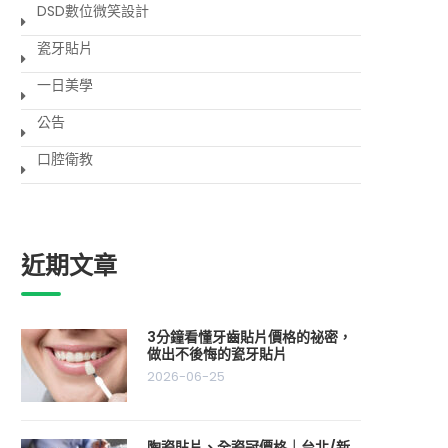
DSD數位微笑設計
瓷牙貼片
一日美學
公告
口腔衛教
近期文章
3分鐘看懂牙齒貼片價格的祕密，
做出不後悔的瓷牙貼片
2026-06-25
陶瓷貼片、全瓷冠價格｜台北/新