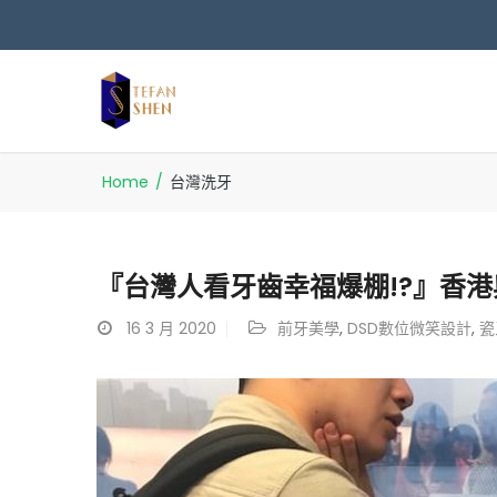
Home
/
台灣洗牙
『台灣人看牙齒幸福爆棚!?』香
16
3 月 2020
前牙美學
,
DSD數位微笑設計
,
瓷