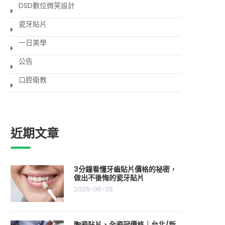
DSD數位微笑設計
瓷牙貼片
一日美學
公告
口腔衛教
近期文章
3分鐘看懂牙齒貼片價格的祕密，
做出不後悔的瓷牙貼片
2026-06-25
陶瓷貼片、全瓷冠價格｜台北/新