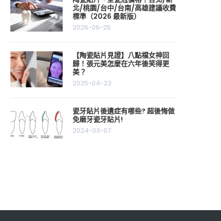
北/桃園/台中/台南/高雄建議收費
標準（2026 最新版）
2026-06-25
【陶瓷貼片見證】八點檔女神回
歸！張元美怎麼在六年後笑得更
美？
2025-04-23
瓷牙貼片後遺症有哪些? 超後悔做
免磨牙瓷牙貼片!
2024-03-07