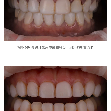
樹脂貼片導致牙齦嚴重紅腫發炎，刷牙絕對會流血