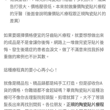
告打很大、價格壓很低，本來就做廉價陶瓷貼片療程
的牙醫（後面會說明廉價貼片療程跟正規陶瓷貼片的
差異）
如果要選擇價格便宜的牙齒貼片療程，就要想想做出來
的成品是不是會讓你後悔，網路上一堆做完瓷牙貼片後
悔、發生後遺症的患者血淚文，做了不滿意來找我拆掉
重做的案例也不計其數。
這種療程真的要小心再小心！
就像是精品包、精品錶都是純手工打造，但是卻收你A
貨的價格，你難道都不會起疑嗎？畢竟陶瓷貼片這種治
療可不像你去理髮院剪頭髮，剪壞就算了，大不了等頭
髮長出來再找別間剪。各位朋友，
正規的陶瓷貼片療程