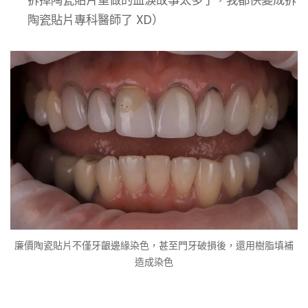
拆掉陶瓷貼片重做的血淚故事太多了，我都快變成拆
陶瓷貼片專科醫師了 XD）
廉價陶瓷貼片不僅牙齦邊緣染色，甚至門牙破損後，還用樹脂填補
造成染色