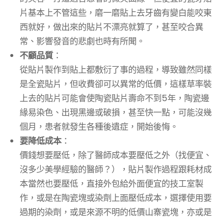
片基本上不管這些，磨一磨貼上去牙齒有變白能咬東
西就好，做出來的貼片不漂亮就算了，甚至咬合異
常、影響發音的悲劇也時有所聞。
不顧品質
：
從貼片製作到貼上都敷衍了事的過程，導致雖然同樣
是全瓷貼片，但收費卻可以異常的低價，這樣草率裝
上去的貼片可能會使陶瓷貼片壽命不到5年，陶瓷邊
緣易染色、出現黑邊或破損，甚至快一點，可能沒幾
個月，患者就發生各種後遺症，開始後悔。
要降低成本
：
價錢想要壓低，除了醫師成本要壓低之外（找便宜、
沒多少美學經驗的醫師？），貼片製作過程跟耗材成
本當然也要壓低，直接外包給外面便宜的技工室製
作，或是在陶瓷塊或染劑上面壓低成本，選擇使用要
過期的染劑，或是來源不明的低價山寨瓷塊，亦或是