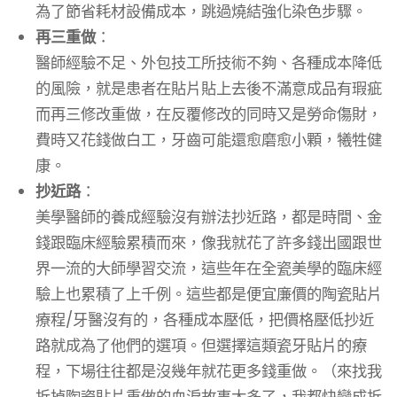
為了節省耗材設備成本，跳過燒結強化染色步驟。
再三重做
：
醫師經驗不足、外包技工所技術不夠、各種成本降低
的風險，就是患者在貼片貼上去後不滿意成品有瑕疵
而再三修改重做，在反覆修改的同時又是勞命傷財，
費時又花錢做白工，牙齒可能還愈磨愈小顆，犧牲健
康。
抄近路
：
美學醫師的養成經驗沒有辦法抄近路，都是時間、金
錢跟臨床經驗累積而來，像我就花了許多錢出國跟世
界一流的大師學習交流，這些年在全瓷美學的臨床經
驗上也累積了上千例。這些都是便宜廉價的陶瓷貼片
療程/牙醫沒有的，各種成本壓低，把價格壓低抄近
路就成為了他們的選項。但選擇這類瓷牙貼片的療
程，下場往往都是沒幾年就花更多錢重做。（來找我