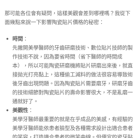
那可能各位會有疑問，這樣美觀會差到哪裡嗎？我從下
面幾點來說一下影響陶瓷貼片價格的秘密：
時間
：
先撇開美學醫師的牙齒研磨技術、數位貼片技師的製
作技術不說，因為要省時間（省下醫師的時間成
本），所以可能陶瓷研磨機將貼片研磨出來後，就直
接拋光打亮黏上，這種偷工減料的做法很容易導致術
後牙齒出現問題。因為陶瓷貼片需要磨牙，研磨牙齒
的技術細節對陶瓷貼片的壽命影響很大，不是亂磨一
通就好了。
美觀性
：
美學牙醫師最重要的就是在乎成品的美感，有經驗的
美學牙醫師能依患者臉型及各種需求設計出適合患者
的笑容，打造適合患者的微笑曲線。但便宜的瓷牙貼