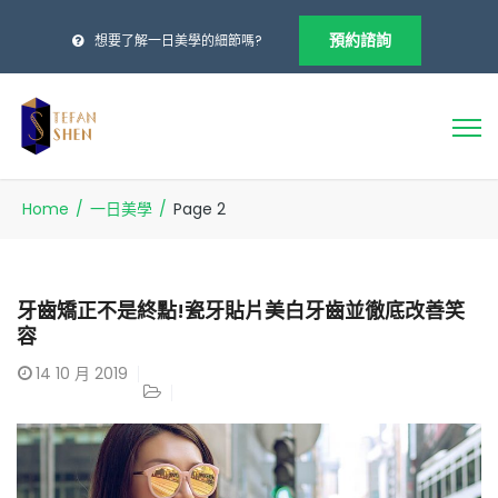
預約諮詢
想要了解一日美學的細節嗎?
Home
/
一日美學
/
Page 2
牙齒矯正不是終點!瓷牙貼片美白牙齒並徹底改善笑
容
14
10 月 2019