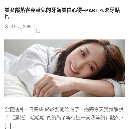
美女部落客克萊兒的牙齒美白心得-PART 4.瓷牙貼
片
18
6 月 2019
全瓷貼片一日完成 終於要開始貼了，過完今天我就解脫
了（灑花） 哈哈哈 真的為了等待這一天我等的有點久，
[…]