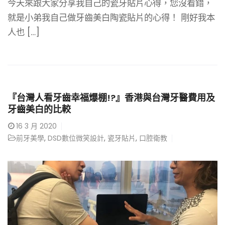
今天來跟大家分享我自己的瓷牙貼片心得，您沒看錯，
就是小弟我自己做牙齒美白陶瓷貼片的心得！ 剛好我本
人也 […]
『台灣人看牙齒幸福爆棚!?』香港與台灣牙醫費用及
牙齒美白的比較
16
3 月 2020
前牙美學
,
DSD數位微笑設計
,
瓷牙貼片
,
口腔衛教