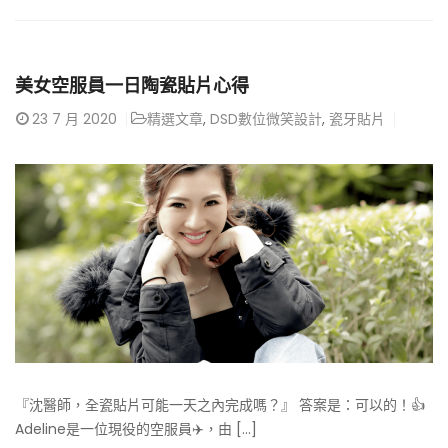
美女空服員一日陶瓷貼片心得
23
7 月 2020
精選文章
,
DSD數位微笑設計
,
瓷牙貼片
『沈醫師，全瓷貼片可能一天之內完成嗎？』 答案是：可以的！👍
Adeline是一位現役的空服員✈️，由 [...]