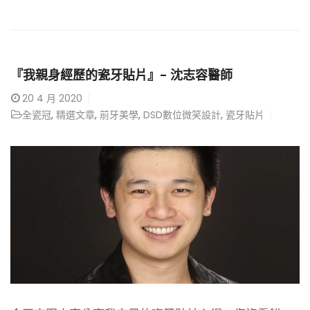
『我親身經歷的瓷牙貼片』- 沈志容醫師
20
4 月 2020
全瓷冠
,
精選文章
,
前牙美學
,
DSD數位微笑設計
,
瓷牙貼片