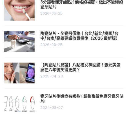
3分鐘看懂牙齒貼片價格的祕密，做出不後悔的
瓷牙貼片
2026-06-25
陶瓷貼片、全瓷冠價格｜台北/新北/桃園/台
中/台南/高雄建議收費標準（2026 最新版）
2026-06-25
【陶瓷貼片見證】八點檔女神回歸！張元美怎
麼在六年後笑得更美？
2025-04-23
瓷牙貼片後遺症有哪些? 超後悔做免磨牙瓷牙貼
片!
2024-03-07