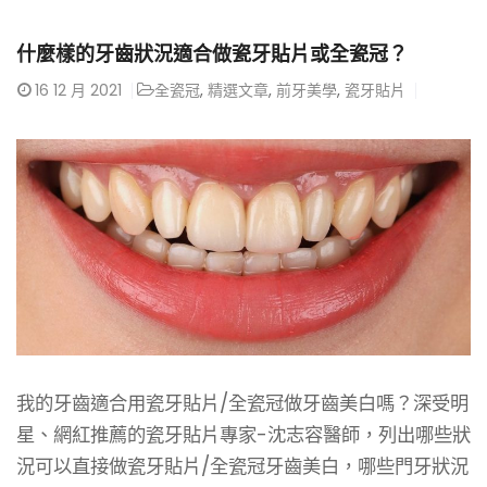
什麼樣的牙齒狀況適合做瓷牙貼片或全瓷冠？
16
12 月 2021
全瓷冠
,
精選文章
,
前牙美學
,
瓷牙貼片
我的牙齒適合用瓷牙貼片/全瓷冠做牙齒美白嗎？深受明
星、網紅推薦的瓷牙貼片專家-沈志容醫師，列出哪些狀
況可以直接做瓷牙貼片/全瓷冠牙齒美白，哪些門牙狀況