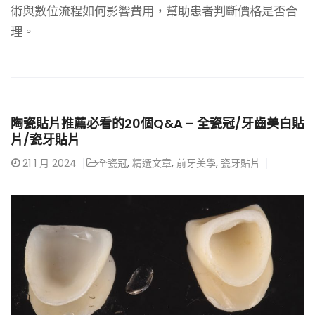
術與數位流程如何影響費用，幫助患者判斷價格是否合
理。
陶瓷貼片推薦必看的20個Q&A – 全瓷冠/牙齒美白貼
片/瓷牙貼片
21
1 月 2024
全瓷冠
,
精選文章
,
前牙美學
,
瓷牙貼片