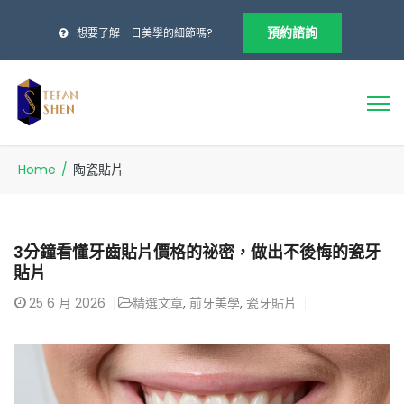
預約諮詢
想要了解一日美學的細節嗎?
Home
/
陶瓷貼片
3分鐘看懂牙齒貼片價格的祕密，做出不後悔的瓷牙
貼片
25
6 月 2026
精選文章
,
前牙美學
,
瓷牙貼片