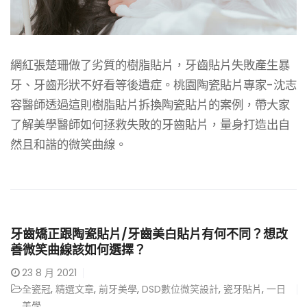
網紅張楚珊做了劣質的樹脂貼片，牙齒貼片失敗產生暴
牙、牙齒形狀不好看等後遺症。桃園陶瓷貼片專家-沈志
容醫師透過這則樹脂貼片拆換陶瓷貼片的案例，帶大家
了解美學醫師如何拯救失敗的牙齒貼片，量身打造出自
然且和諧的微笑曲線。
牙齒矯正跟陶瓷貼片/牙齒美白貼片有何不同？想改
善微笑曲線該如何選擇？
23
8 月 2021
全瓷冠
,
精選文章
,
前牙美學
,
DSD數位微笑設計
,
瓷牙貼片
,
一日
美學